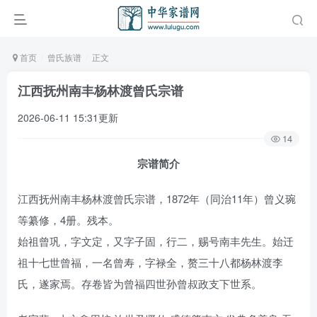
首页
曾氏族谱
正文
江西抚州南丰杨林渡曾氏宗谱
2026-06-11 15:31更新
14
宗谱简介
江西抚州南丰杨林渡曾氏宗谱，1872年（同治11年）曾义琬
等纂修，4册。残本。
始祖曾巩，字文定，又字子固，行二，赐号南丰先生。始迁
祖十七世曾福，一名曾寿，字禄全，赘三十八都杨林渡李
氏，遂家焉。存卷皆为曾福四世孙曾叔政支下世系。