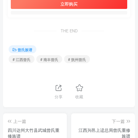
立即购买
THE END
曾氏族谱
# 江西曾氏
# 南丰曾氏
# 抚州曾氏
分享
收藏
上一篇
下一篇
四川达州大竹县武城曾氏重
江西兴邑上迳总局曾氏重修
修族谱
族谱