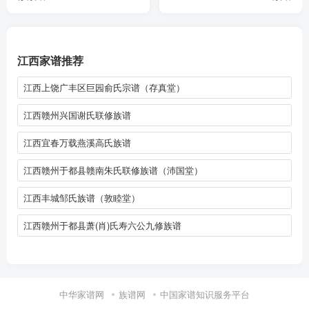
江西家谱推荐
江西上饶广丰区巨园俞氏宗谱（存真堂）
江西赣州兴国谢氏联修族谱
江西宜春万载燕溪高氏族谱
江西赣州于都县赣南朱氏联修族谱（沛国堂）
江西丰城邹氏族谱（敦睦堂）
江西赣州于都县萧(肖)氏寿六公九修族谱
中华家谱网
族谱网
中国家谱知识服务平台