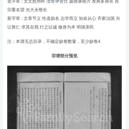
老字辈 : 太文愈用梓 汝世孕贤仕 盛德肇南方 发典多善良 吾
宗重名望 光大永惟长
新字辈 : 文章节义 性道勋名 志学而立 知命从心 齐家治国 兴
让敦仁 求其在我 行之以诚 修身为本 明德亲民
注：本谱无总目录，不确定缺卷数量，至少缺卷4
宗谱部分预览