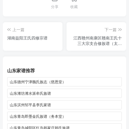
分享
收藏
上一篇
下一篇
湖南益阳王氏四修宗谱
江西赣州南康区赣南王氏十
三大宗支合修族谱（太原
堂）
山东家谱推荐
山东德州宁津魏氏族志（慈恩堂）
山东潍坊潍水派牟氏族谱
山东滨州邹平县李氏家谱
山东青岛即墨金氏族谱（务本堂）
山东青岛城阳区红岛韩家庄韩氏族谱