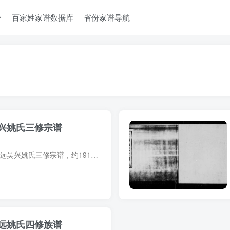
台
百家姓家谱数据库
省份家谱导航
兴姚氏三修宗谱
宗谱简介 广东梅州平远吴兴姚氏三修宗谱，约1917年（民国6年）纂修，16册。残本。始迁祖姚景清，字念一，谥贞定侃毅，宋末由福建莆田徙宁化，任梅州驿，后休官立籍于韩莆之均田。子四：姚祖德、...
远姚氏四修族谱