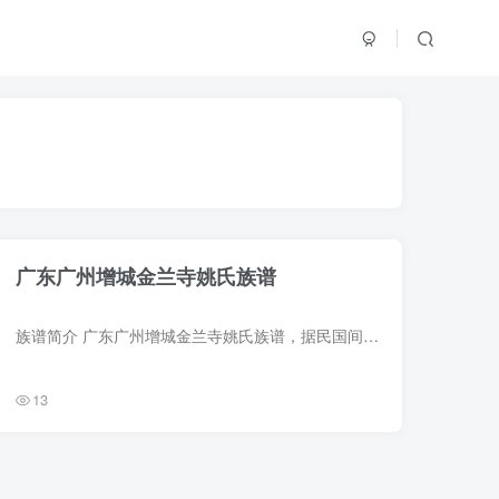
广东广州增城金兰寺姚氏族谱
族谱简介 广东广州增城金兰寺姚氏族谱，据民国间抄本复印，1册。始祖姚宗卿，号印岩，宋代人。始迁祖姚念十，宋代人。 族谱部分预览 电子版PDF网盘下载
13