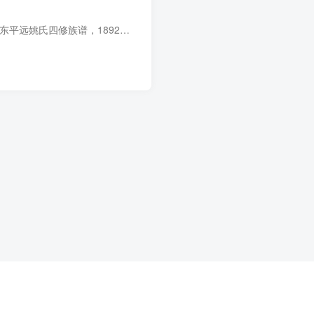
族谱简介 江西兴国广东平远姚氏四修族谱，1892年（光绪18年）姚凤翔、姚善余等纂修，3册。始祖姚景清，谥贞定，宋时由福建宁化任广东梅州驿，后因变乱休官承甸立籍于平远县韩莆均田。姚景清生子...