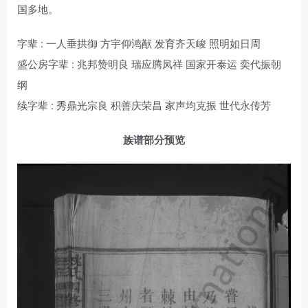
国多地。
字辈 : 一人垂拱御 方宇仰鸿猷 发育齐天峻 照明如日周
盛公房字辈 : 兆邦赞明良 瑞应腾凤祥 国家开泰运 奕代振朝
纲
续字辈 : 秀鼎光宗良 积善庆荣昌 家声均克振 世代永传芳
族谱部分预览