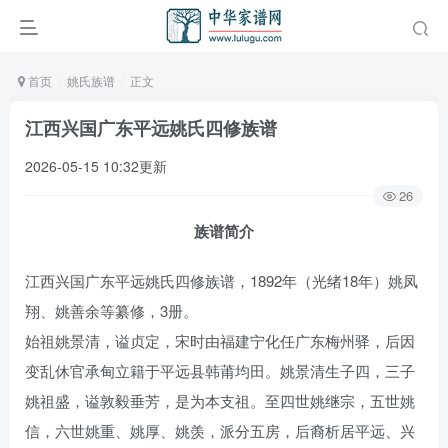
首页
姚氏族谱
正文
江西兴国广东平远姚氏四修族谱
2026-05-15 10:32更新
26
族谱简介
江西兴国广东平远姚氏四修族谱，1892年（光绪18年）姚凤
翔、姚善余等纂修，3册。
始祖姚景清，谥贞定，宋时由福建宁化任广东梅州驿，后因
变乱休官承甸立籍于平远县韩莆均田。姚景清生子四，三子
姚祖盛，谥敦毅垂芳，是为本支祖。至四世姚继宗，五世姚
信，六世姚重、姚厚、姚羡，派分五房，后裔析居平远、兴