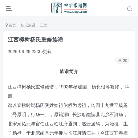
首页
杨氏族谱
正文
江西樟树杨氏重修族谱
2026-06-28 23:35更新
20
族谱简介
江西樟树杨氏重修族谱，1992年杨建国、杨长根等纂修，14
册。
谱以春秋时期杨氏受姓始祖伯侨为远祖，传四十九世至杨暠
（号原明，行华一），原籍湖广长沙府醴陵县北乡石浒庙，
北宋元祐元年官任江西临江府通判，遂迁居焉，为始祖。生
子杨禄，于北宋绍圣元年徙居临江府清江县（今江西宜春樟