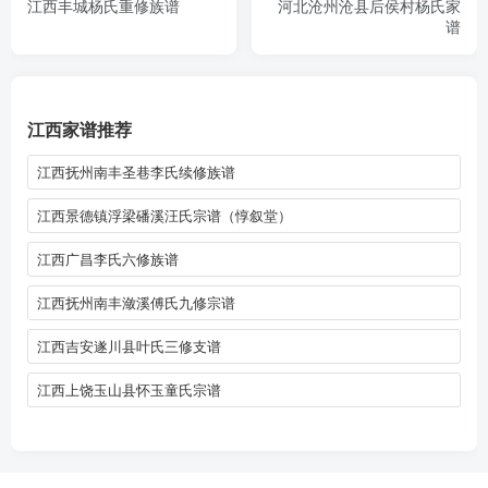
江西丰城杨氏重修族谱
河北沧州沧县后侯村杨氏家
谱
江西家谱推荐
江西抚州南丰圣巷李氏续修族谱
江西景德镇浮梁磻溪汪氏宗谱（惇叙堂）
江西广昌李氏六修族谱
江西抚州南丰潋溪傅氏九修宗谱
江西吉安遂川县叶氏三修支谱
江西上饶玉山县怀玉童氏宗谱