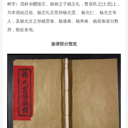
树市）茂材乡醴陵庄。杨禄之子杨文礼，赘居邑之[土览]上，
为本谱始迁祖。杨文礼五世孙杨允宽 、杨允仁 、杨允文等
人，及杨允文之孙杨景春、杨逢春、杨寿春、杨迎春派分数
房，散处各地。
族谱部分预览