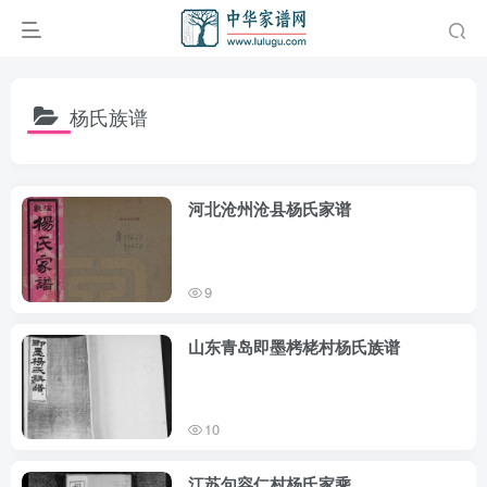
杨氏族谱
河北沧州沧县杨氏家谱
9
山东青岛即墨栲栳村杨氏族谱
10
江苏句容仁村杨氏家乘