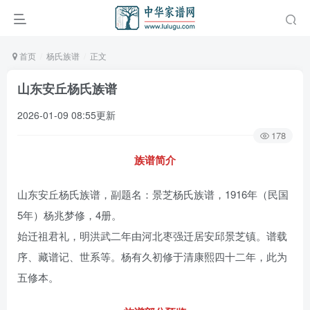
首页
杨氏族谱
正文
山东安丘杨氏族谱
2026-01-09 08:55更新
178
族谱简介
山东安丘杨氏族谱，副题名：景芝杨氏族谱，1916年（民国
5年）杨兆梦修，4册。
始迁祖君礼，明洪武二年由河北枣强迁居安邱景芝镇。谱载
序、藏谱记、世系等。杨有久初修于清康熙四十二年，此为
五修本。