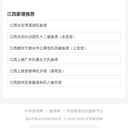
江西家谱推荐
江西吉安潭溪胡氏族谱
江西吉安白沙梁氏十二修族谱（永思堂）
江西赣州于都永华公裔包氏四修族谱（上党堂）
江西上饶广丰区夏社王氏族谱
江西上饶篁墩傅氏宗谱（霖雨堂）
江西抚州宜黄颜溪孙氏八修宗谱
中华家谱网
族谱网
中国家谱知识服务平台
皖ICP备2025087992号
· © 2025-2030
中华家谱网