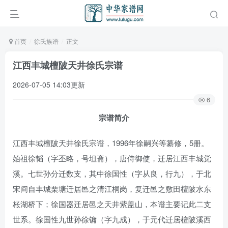
首页
徐氏族谱
正文
江西丰城檀陂天井徐氏宗谱
2026-07-05 14:03更新
6
宗谱简介
江西丰城檀陂天井徐氏宗谱，1996年徐嗣兴等纂修，5册。
始祖徐韬（字丕略，号坦斋），唐侍御使，迁居江西丰城觉
溪。七世孙分迁数支，其中徐国性（字从良，行九），于北
宋间自丰城栗塘迁居邑之清江桐岗，复迁邑之敷田檀陂水东
枨湖桥下；徐国器迁居邑之天井紫盖山，本谱主要记此二支
世系。徐国性九世孙徐镛（字九成），于元代迁居檀陂溪西