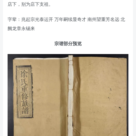
店下，别为店下支祖。
字辈：兆起宗光泰运开 万年嗣续显奇才 南州望重芳名远 北
阙龙章永锡来
宗谱部分预览