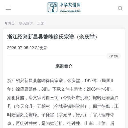
首页
徐氏族谱
正文
浙江绍兴新昌县鳌峰徐氏宗谱（余庆堂）
2026-07-05 22:22更新
26
宗谱简介
浙江绍兴新昌县鳌峰徐氏宗谱，余庆堂，1917年（民国6
年）徐肇康纂修，8册。下载文件中另含：2006年本3册。
始祖徐赂，唐文宗时自三衢（今衢州市别称）辗转迁居唐兴
县（今天台县）五柏村（今城关镇响堂村）。四世徐黠，宋
时迁居剡之鳌峰。子徐富（字元阜，行六），官大理寺评
事，再徙钟井村，是为始迁祖。今钟井、山南、上徐、后