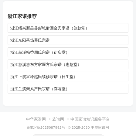
浙江家谱推荐
浙江绍兴新昌县彭城射圃金氏宗谱（敦叙堂）
浙江东阳茶场蔡氏宗谱
浙江慈溪梅岙周氏宗谱（衍庆堂）
浙江慈溪慈东方家堰方氏宗谱（忠恕堂）
浙江上虞富峰赵氏续修宗谱（日生堂）
浙江兰溪聚凤严氏宗谱（存著堂）
中华家谱网
族谱网
中国家谱知识服务平台
皖ICP备2025087992号
· © 2025-2030
中华家谱网