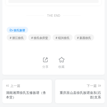
THE END
徐氏族谱
# 浙江徐氏
# 徐氏余庆堂
# 绍兴徐氏
# 新昌徐氏
分享
收藏
上一篇
下一篇
湖南湘潭徐氏五修族谱（务
重庆巫山县徐氏族谱渝东(石
本堂）
首)支系