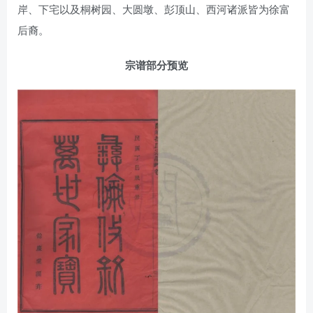
岸、下宅以及桐树园、大圆墩、彭顶山、西河诸派皆为徐富
后裔。
宗谱部分预览