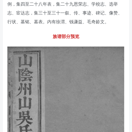
例，集四至二十八年表，集二十九恩荣志、学校志、选举
志、宦达志，集三十至三十一叙、传、事迹、碑记、像赞、
行状、墓铭、墓表。内有徐渭、钱谦益、毛奇龄文。
族谱部分预览