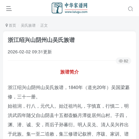
首页
吴氏族谱
正文
浙江绍兴山阴州山吴氏族谱
2026-02-02 09:31更新
82
族谱简介
浙江绍兴山阴州山吴氏族谱，1840年（道光20年）吴国梁纂
修，三十一册。
始祖润，行八，元代人。始迁祖均礼，字慎直，行慎二，明
洪武四年随父自山阴县十五都壶觞月潭徙居州山村。子四，
渊、潜、诚、安，而后子孙蕃衍。明人吴兑、清人吴兴祚出
于此族。集一至二诰敕，集三修谱记叙辨、序跋、家训、谱