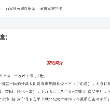
台
百家姓家谱数据库
省份家谱导航
堂）
家谱简介
王上福、王昱昶主编，1册。
三槐堂王氏的开基太祖是唐末黎阳县令王言（字伯谨），太原祁
阳、益阳、怀化一带），明万历二十八年奉诏到四川遵义平乱，
北道潼川府遂宁县下安里七甲地名水竹林坝（今属重庆市潼南区