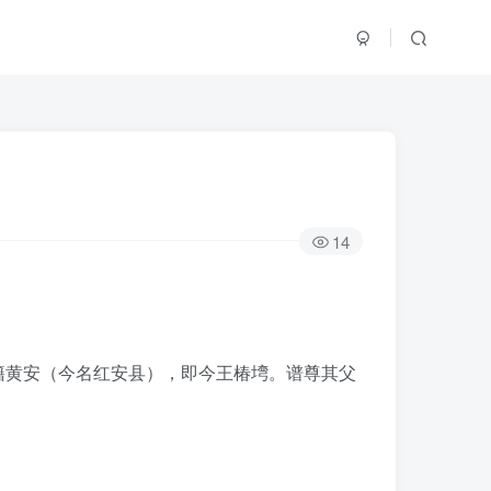
14
籍黄安（今名红安县），即今王椿塆。谱尊其父