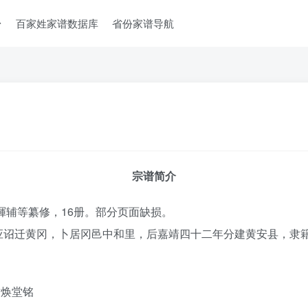
台
百家姓家谱数据库
省份家谱导航
宗谱简介
煇辅等纂修，16册。部分页面缺损。
应诏迁黄冈，卜居冈邑中和里，后嘉靖四十二年分建黄安县，隶
树焕堂铭