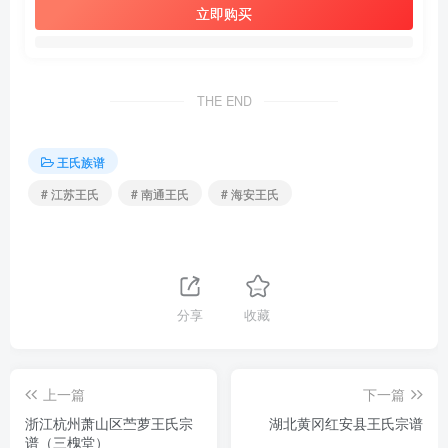
立即购买
THE END
王氏族谱
# 江苏王氏
# 南通王氏
# 海安王氏
分享
收藏
上一篇
下一篇
浙江杭州萧山区苎萝王氏宗
湖北黄冈红安县王氏宗谱
谱（三槐堂）