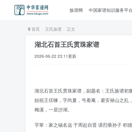
族谱网
中国家谱知识服务平
首页
王氏族谱
正文
湖北石首王氏贯珠家谱
2026-06-22 23:11更新
湖北石首王氏贯珠家谱，副题名：王氏族谱初集
始祖王伭暕，字尚夏，号着庵，避安禄山之乱
梅溪，一居沙湖。
字辈：家之锡名远 于周起自晋 谟烈垂孙子 积