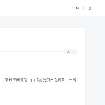
11
。
），避燕王南征乱，由祁县徙荆州之石首，一居