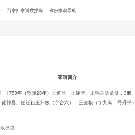
台
百家姓家谱数据库
省份家谱导航
家谱简介
，1758年（乾隆23年）王道昌、王锡智、王锡兰等纂修，3册
，徙祁县。始迁祖王归极（字合六）、王会极（字九有，号升平
德永昌盛