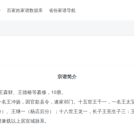
台
百家姓家谱数据库
省份家谱导航
宗谱简介
）王森财、王德椿等纂修，10册。
一名王冲扬，因官歙县令，遂家祁门。十五世王千一，一名王太
分）、王继一（杨店后分）；十八世王龙一，长子王宪生子三：
谱兼载以上居宣城脉系。