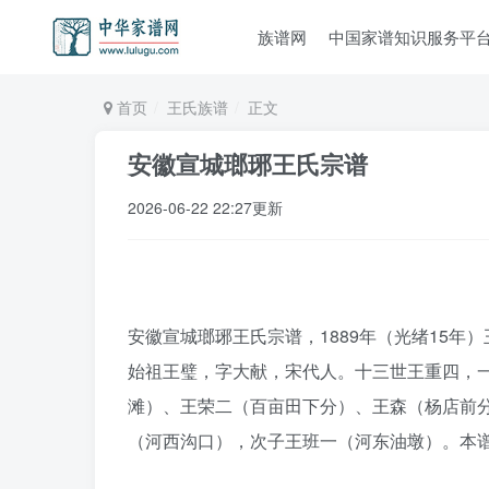
族谱网
中国家谱知识服务平
首页
王氏族谱
正文
安徽宣城瑯琊王氏宗谱
2026-06-22 22:27更新
安徽宣城瑯琊王氏宗谱，1889年（光绪15年
始祖王璧，字大献，宋代人。十三世王重四，
滩）、王荣二（百亩田下分）、王森（杨店前
（河西沟口），次子王班一（河东油墩）。本