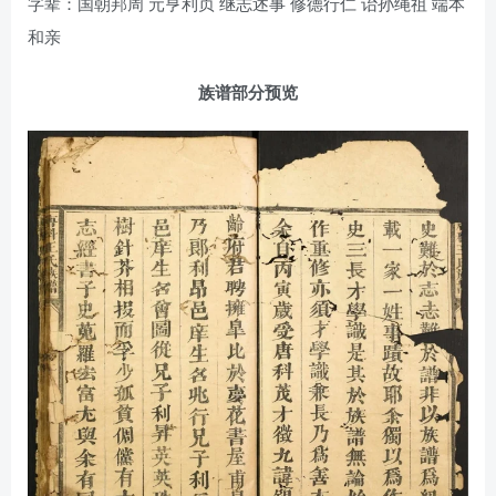
字辈：国朝邦周 元亨利贞 继志述事 修德行仁 诒孙绳祖 端本
和亲
族谱部分预览