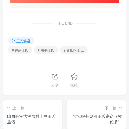
THE END
王氏族谱
# 福建王氏
# 南平王氏
# 建阳区王氏
分享
收藏
上一篇
下一篇
山西临汾洪洞薄村十甲王氏
浙江嵊州剡溪王氏宗谱（敦
族谱
伦堂）