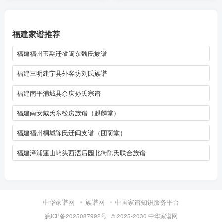
福建家谱推荐
福建福州玉融迁省闽东魏氏族谱
福建三明建宁县外客坊刘氏族谱
福建南平浦城县余庆孙氏宗谱
福建南安戴氏东松房族谱（麒麟堂）
福建福州桐城陈氏迁闽支谱（团荫堂）
福建漳浦蓬山屿头西浯后园北街陈氏联合族谱
中华家谱网
族谱网
中国家谱知识服务平台
皖ICP备2025087992号
· © 2025-2030
中华家谱网