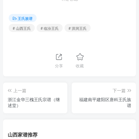
王氏族谱
# 山西王氏
# 临汾王氏
# 洪洞王氏
分享
收藏
上一篇
下一篇
浙江金华三槐王氏宗谱（继
福建南平建阳区唐科王氏族
述堂）
谱
山西家谱推荐