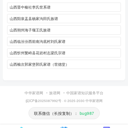
山西晋中榆社李氏世系谱
山西阳泉盂县杨家沟田氏族谱
山西朔州海子堰王氏族谱
山西临汾汾西前南沟底村刘氏家谱
山西忻州繁峙县花岩村志梁氏宗谱
山西榆次郭家堡郭氏家谱（世德堂）
中华家谱网
族谱网
中国家谱知识服务平台
皖ICP备2025087992号
· © 2025-2030
中华家谱网
联系微信（长按复制）：
bug987