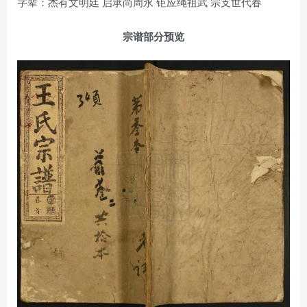
字辈：杰有文明廷 启承尚周永 钜应绳祖武 宗支世代春
宗谱部分预览