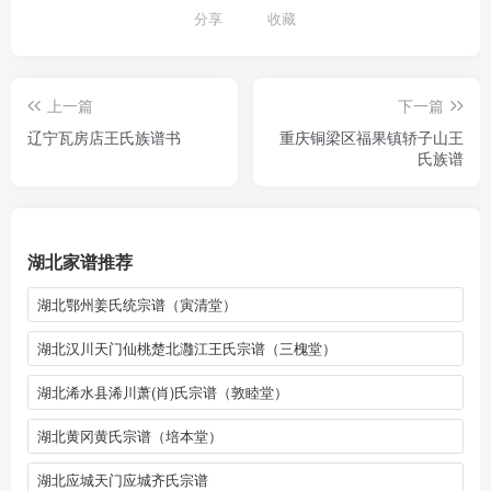
分享
收藏
上一篇
下一篇
辽宁瓦房店王氏族谱书
重庆铜梁区福果镇轿子山王
氏族谱
湖北家谱推荐
湖北鄂州姜氏统宗谱（寅清堂）
湖北汉川天门仙桃楚北灉江王氏宗谱（三槐堂）
湖北浠水县浠川萧(肖)氏宗谱（敦睦堂）
湖北黄冈黄氏宗谱（培本堂）
湖北应城天门应城齐氏宗谱