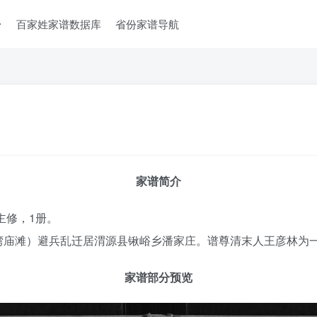
台
百家姓家谱数据库
省份家谱导航
家谱简介
主修，1册。
湾庙滩）避兵乱迁居渭源县锹峪乡潘家庄。谱尊清末人王彦林为
家谱部分预览