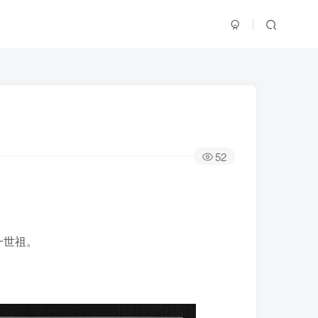
52
一世祖。