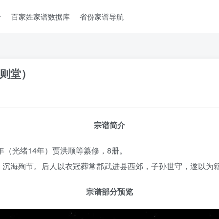
台
百家姓家谱数据库
省份家谱导航
则堂）
宗谱简介
年（光绪14年）贾洪顺等纂修，8册。
，沉海殉节。后人以衣冠葬常郡武进县西郊，子孙世守，遂以为
宗谱部分预览