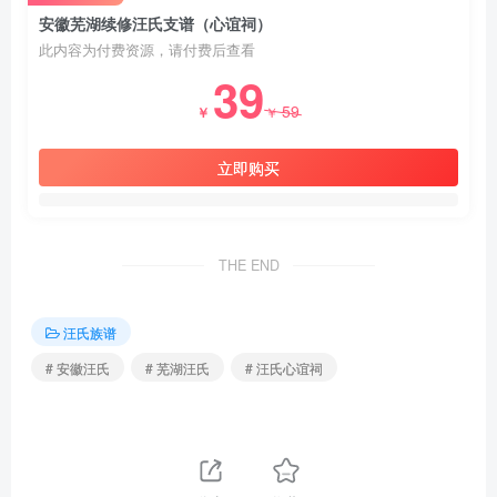
安徽芜湖续修汪氏支谱（心谊祠）
此内容为付费资源，请付费后查看
39
59
￥
￥
立即购买
THE END
汪氏族谱
# 安徽汪氏
# 芜湖汪氏
# 汪氏心谊祠