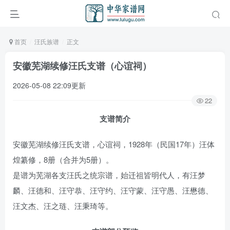
首页
汪氏族谱
正文
安徽芜湖续修汪氏支谱（心谊祠）
2026-05-08 22:09更新
22
支谱简介
安徽芜湖续修汪氏支谱，心谊祠，1928年（民国17年）汪体
煌纂修，8册（合并为5册）。
是谱为芜湖各支汪氏之统宗谱，始迁祖皆明代人，有汪梦
麟、汪德和、汪守恭、汪守约、汪守蒙、汪守愚、汪懋德、
汪文杰、汪之琏、汪秉琦等。