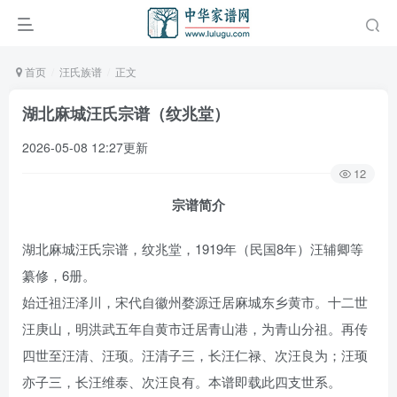
首页
汪氏族谱
正文
湖北麻城汪氏宗谱（纹兆堂）
2026-05-08 12:27更新
12
宗谱简介
湖北麻城汪氏宗谱，纹兆堂，1919年（民国8年）汪辅卿等
纂修，6册。
始迁祖汪泽川，宋代自徽州婺源迁居麻城东乡黄市。十二世
汪庚山，明洪武五年自黄市迁居青山港，为青山分祖。再传
四世至汪清、汪顼。汪清子三，长汪仁禄、次汪良为；汪顼
亦子三，长汪维泰、次汪良有。本谱即载此四支世系。