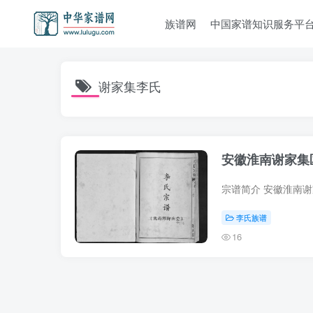
族谱网
中国家谱知识服务平
谢家集李氏
安徽淮南谢家集
李氏族谱
16