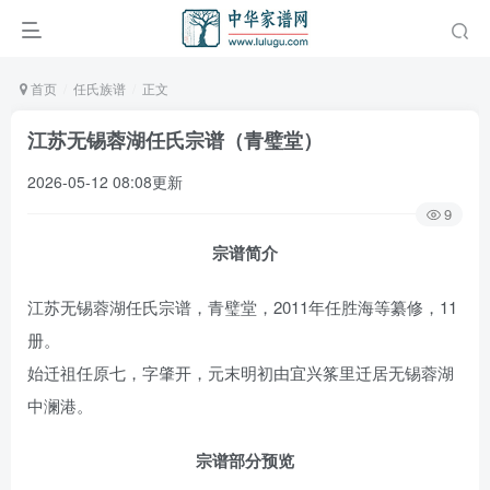
首页
任氏族谱
正文
江苏无锡蓉湖任氏宗谱（青璧堂）
2026-05-12 08:08更新
9
宗谱简介
江苏无锡蓉湖任氏宗谱，青璧堂，2011年任胜海等纂修，11
册。
始迁祖任原七，字肇开，元末明初由宜兴筿里迁居无锡蓉湖
中澜港。
宗谱部分预览