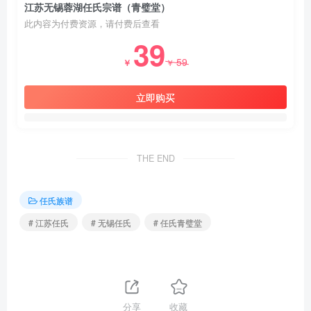
江苏无锡蓉湖任氏宗谱（青璧堂）
此内容为付费资源，请付费后查看
39
59
￥
￥
立即购买
THE END
任氏族谱
# 江苏任氏
# 无锡任氏
# 任氏青璧堂
分享
收藏