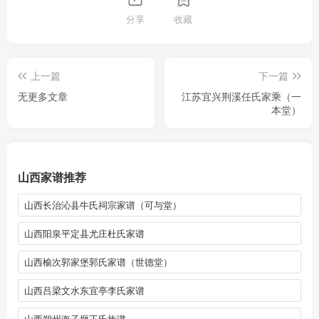
分享
收藏
上一篇
下一篇
无更多文章
江苏宜兴荆溪任氏家乘（一
本堂）
山西家谱推荐
山西长治沁县牛氏祠宗家谱（可与堂）
山西阳泉平定县尤庄杜氏家谱
山西榆次郭家堡郭氏家谱（世德堂）
山西吕梁文水东宜亭李氏家谱
山西朔州海子堰王氏族谱