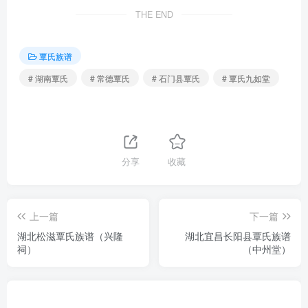
THE END
覃氏族谱
# 湖南覃氏
# 常德覃氏
# 石门县覃氏
# 覃氏九如堂
分享
收藏
上一篇
下一篇
湖北松滋覃氏族谱（兴隆
湖北宜昌长阳县覃氏族谱
祠）
（中州堂）