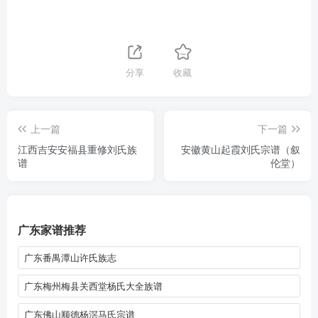
分享
收藏
上一篇
下一篇
江西吉安安福县重修刘氏族
安徽黄山起霞刘氏宗谱（叙
谱
伦堂）
广东家谱推荐
广东番禺潭山许氏族志
广东梅州梅县关西堂杨氏大全族谱
广东佛山顺德杨滘马氏宗谱