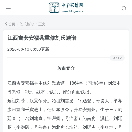
首页
刘氏族谱
正文
江西吉安安福县重修刘氏族谱
2026-06-16 08:30更新
12
族谱简介
江西吉安安福县重修刘氏族谱，1864年（同治3年）刘叙本
等纂修，2册。残本，缺页、部分页面缺损。
远祖刘苍，汉景帝孙。始祖刘雷发，字迅登，号畏天，举孝
廉宋宣和壬寅进士，任历城县令，升泰安知州。生子三：刘
廷直（一名刘建直，字谔卿，号浩斋）为南房上溪祖、刘廷
枢（字潜颐，号停庵）为北房长坊祖、刘廷杰（字爽垲，号