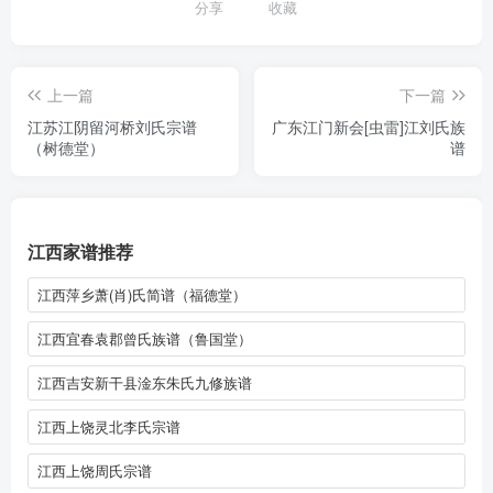
分享
收藏
上一篇
下一篇
江苏江阴留河桥刘氏宗谱
广东江门新会[虫雷]江刘氏族
（树德堂）
谱
江西家谱推荐
江西萍乡萧(肖)氏简谱（福德堂）
江西宜春袁郡曾氏族谱（鲁国堂）
江西吉安新干县淦东朱氏九修族谱
江西上饶灵北李氏宗谱
江西上饶周氏宗谱