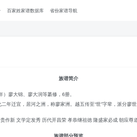
台
百家姓家谱数据库
省份家谱导航
族谱简介
1年）廖大锦、廖大润等纂修，6册。
二年迁宜，居河之洲，称廖家洲。越五传至“世”字辈，派分廖
贵作新 文学定发秀 历代开昌荣 孝恭继祖徳 隆盛家必成 朝应尊
族谱部分预览