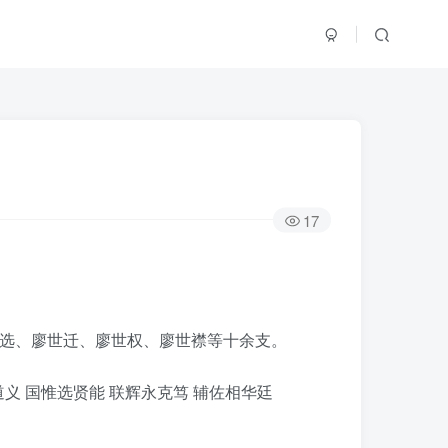
17
世选、廖世迁、廖世权、廖世襟等十余支。
道义 国惟选贤能 联辉永克笃 辅佐相华廷