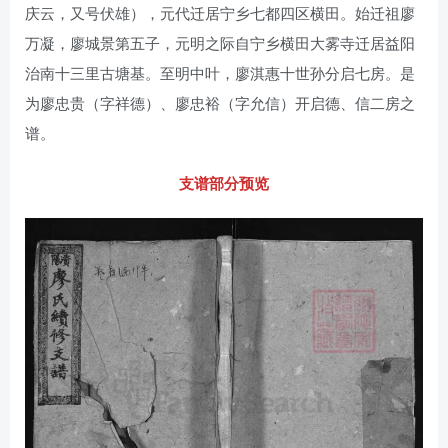
庆云，又号伏雄），元代迁居宁乡七都四区横田。始迁祖廖
万凝，廖城景第五子，元明之际自宁乡横田大雾寺迁居益阳
治南十三里古塘基。至明中叶，廖淇惠十世孙分启七房。是
为廖忠贵（字祥德）、廖忠裕（字允信）开启德、信二房之
谱。
支谱部分预览