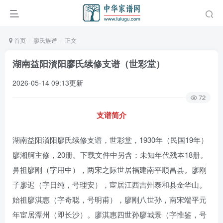
首页
廖氏族谱
正文
湖南益阳澬阳廖氏续修支谱（世彩堂）
2026-05-14 09:13更新
72
支谱简介
湖南益阳澬阳廖氏续修支谱，世彩堂，1930年（民国19年）
廖湘舸主修，20册。下载文件中另含：未知年代残本18册。
鼻祖廖刚（字用中），两宋之际世居福建南平顺昌县。廖刚
子廖迟（字日纯，号理安），宦居江西吉州泰和县金华山。
始祖廖淇惠（字奇聪，号明甫），廖刚八世孙，南宋端平元
年宦居潭州（即长沙）。廖淇惠四世孙廖城景（字惟鉴，号