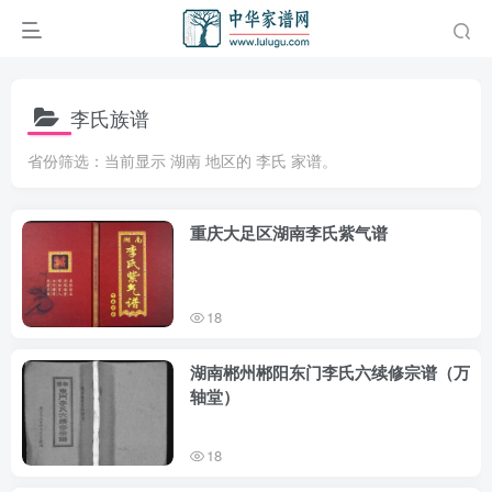
李氏族谱
省份筛选：当前显示 湖南 地区的 李氏 家谱。
重庆大足区湖南李氏紫气谱
18
湖南郴州郴阳东门李氏六续修宗谱（万
轴堂）
18