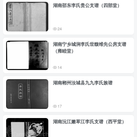
湖南邵东李氏贵公支谱（四部堂）
24
湖南宁乡城涧李氏世馥维先公房支谱
（雍睦堂）
14
湖南郴州汝城县九九李氏族谱
17
湖南沅江嫩草江李氏支谱（西平堂）