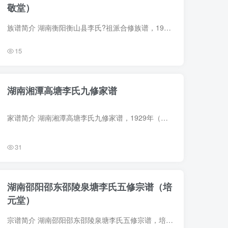
敬堂）
族谱简介 湖南衡阳衡山县李氏?祖派合修族谱，1947年（民国36年）纂修，14册。始祖?，字敬祖，明朝时由江西南昌丰城湖茅迁衡，落籍于河东之红岭湾，即今潜字二十四区谭家桥。 族谱部分预览 电子...
15
湖南湘潭高塘李氏九修家谱
家谱简介 湖南湘潭高塘李氏九修家谱，1929年（民国18年）李葆光纂修，28册。始迁祖祥，明洪武间由江西丰城湖茫迁湘潭之高塘。 家谱部分预览 电子版PDF下载
31
湖南邵阳邵东邵陵泉塘李氏五修宗谱（培
元堂）
宗谱简介 湖南邵阳邵东邵陵泉塘李氏五修宗谱，培元堂，1992年李克迟主修，10册。始迁祖仲荣，字元茂，明洪武初自江西泰和迁湖南宝庆邵东，居白泥塘，后又徙泉塘。 宗谱部分预览 电子版PDF下载