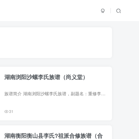
湖南浏阳沙螺李氏族谱（尚义堂）
族谱简介 湖南浏阳沙螺李氏族谱，副题名：重修李氏族谱，尚义堂，1833年（道光13年）李益纂修，1册。始祖文繡，字质因，别号太和主人，唐西平郡王李晟二十二世孙，明永乐间自江西丰城湖茫村移居...
31
湖南衡阳衡山县李氏?祖派合修族谱（合