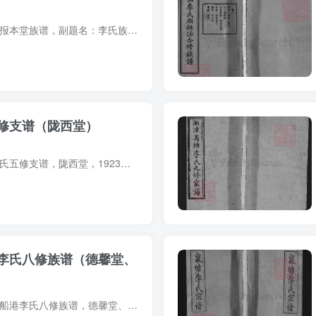
族谱简介 湖南湘乡李报本堂族谱，副题名：李氏族谱，1926年（民国15年）李前普主修、李光笏纂修，29册。始迁祖茂隆（字孔安），北宋建隆元年自江西泰和县迁居湖南湘乡县桥头。是为第六世元末人...
修支谱（陇西堂）
支谱简介 湖南益阳李氏五修支谱，陇西堂，1923年（民国12年）李隆翎、李隆泮、李隆芬等纂修，11册。始祖憲，唐代自陕西长安迁居江西，后裔先后迁居江西宜春、吉水县泰和坝上及湖南益阳岐首。始...
李氏八修族谱（德馨堂、
族谱简介 湖南株洲龙船港李氏八修族谱，德馨堂、西平堂，2015年李正根等纂修，12册。始迁祖德护（字行之，号潜龙），明洪武十七年由湖南茶陵州砻溪中洲迁居湘潭龙船港下白石头埠口（今株洲堂市...