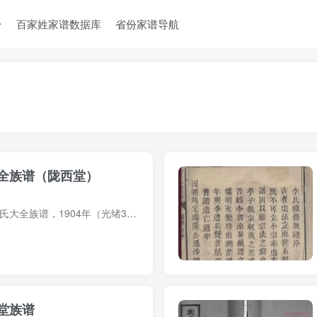
台
百家姓家谱数据库
省份家谱导航
全族谱（陇西堂）
族谱简介 湖南岳阳李氏大全族谱，1904年（光绪30年）李东汇纂修，1册。始祖恪，食采郁林，子孙因家焉。恪九传至仲宝，其孙衟、术始迁江西义宁。衟生少贤，少贤又生四子：轩、辕、軿、辂，分迁瑞...
堂族谱