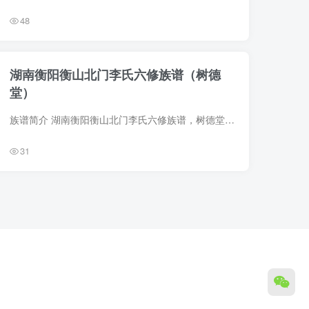
48
湖南衡阳衡山北门李氏六修族谱（树德
堂）
族谱简介 湖南衡阳衡山北门李氏六修族谱，树德堂，1924年（民国11年）李本敦纂修，6册。始祖椿。始迁祖德荣，字椿敷，明代人。 族谱部分预览 电子版PDF下载
31