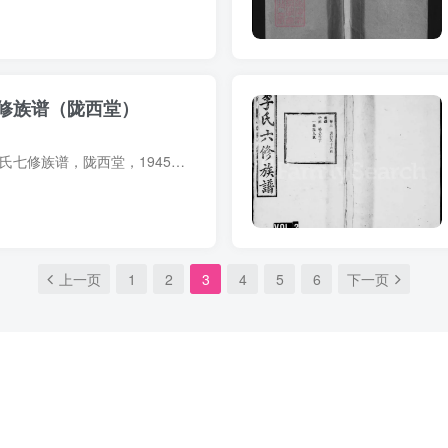
修族谱（陇西堂）
族谱简介 湖南益阳李氏七修族谱，陇西堂，1945年（民国34年）李先义主修、李卓鑫纂修，7册。始祖君行，一名魁，字维新，行八，南宋时由安化丰乐迁居同邑长乐。五世均德，随朱元璋征陈友谅有功，...
上一页
1
2
3
4
5
6
下一页