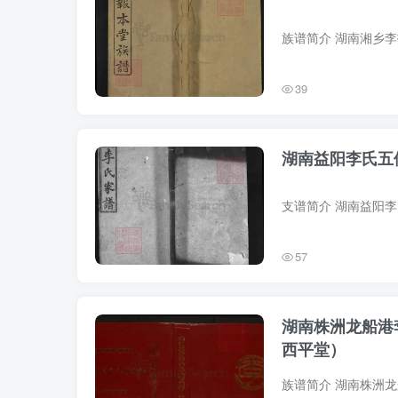
39
湖南益阳李氏五
57
湖南株洲龙船港
西平堂）