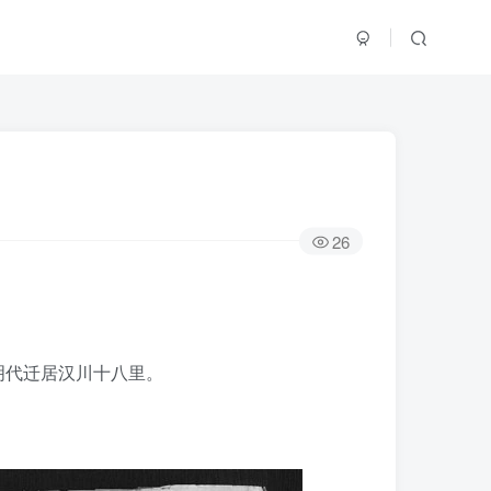
26
明代迁居汉川十八里。