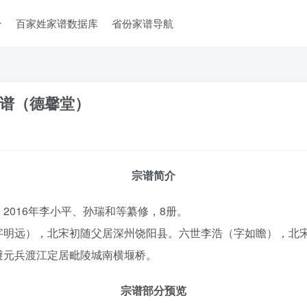
台
百家姓家谱数据库
省份家谱导航
谱（德馨堂）
宗谱简介
2016年李小平、孙瑞和等纂修，8册。
字明远），北宋初随父居深州饶阳县。六世李浩（字如瞻），北
避元兵渡江定居毗陵城南横堰桥。
宗谱部分预览