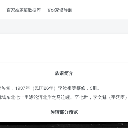
台
百家姓家谱数据库
省份家谱导航
族谱简介
堂，1937年（民国26年）李汝祺等纂修，3册。
河城东北七十里滹沱河北岸之马连疃。至七世，李文魁（字廷臣
族谱部分预览