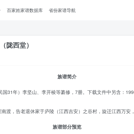
台
百家姓家谱数据库
省份家谱导航
（陇西堂）
族谱简介
民国31年）李坚山、李开棱等纂修，7册。下载文件中另含：19
室南渡，告老退休家于庐陵（江西吉安）之谷村，旋迁江西万安
族谱部分预览