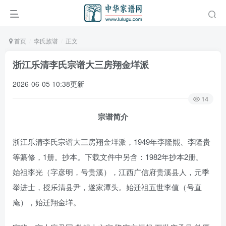
首页
李氏族谱
正文
浙江乐清李氏宗谱大三房翔金垟派
2026-06-05 10:38更新
14
宗谱简介
浙江乐清李氏宗谱大三房翔金垟派，1949年李隆熙、李隆贵
等纂修，1册。抄本。下载文件中另含：1982年抄本2册。
始祖李光（字彦明，号贵溪），江西广信府贵溪县人，元季
举进士，授乐清县尹，遂家潭头。始迁祖五世李值（号直
庵），始迁翔金垟。