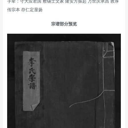
字辈：守大应君国 敷锡士文家 隆安方振起 万世庆承昌 敦厚
传宗本 存仁定显扬
宗谱部分预览