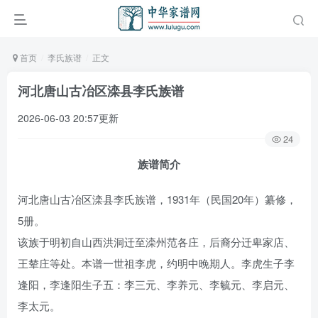
首页
李氏族谱
正文
河北唐山古冶区滦县李氏族谱
2026-06-03 20:57更新
24
族谱简介
河北唐山古冶区滦县李氏族谱，1931年（民国20年）纂修，
5册。
该族于明初自山西洪洞迁至滦州范各庄，后裔分迁卑家店、
王辇庄等处。本谱一世祖李虎，约明中晚期人。李虎生子李
逢阳，李逢阳生子五：李三元、李养元、李毓元、李启元、
李太元。