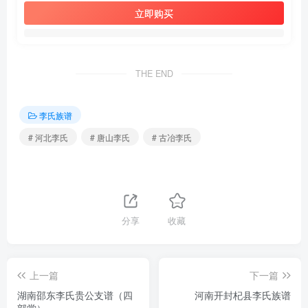
立即购买
THE END
李氏族谱
# 河北李氏
# 唐山李氏
# 古冶李氏
分享
收藏
上一篇
下一篇
湖南邵东李氏贵公支谱（四
河南开封杞县李氏族谱
部堂）