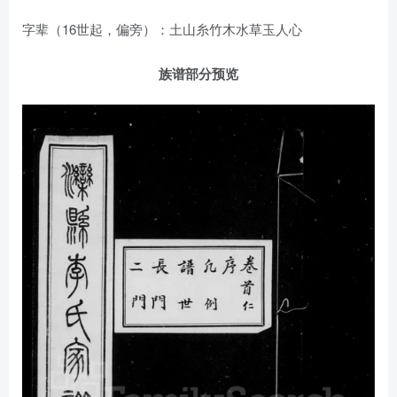
字辈（16世起，偏旁）：土山‌糸竹木水草玉人心
族谱部分预览