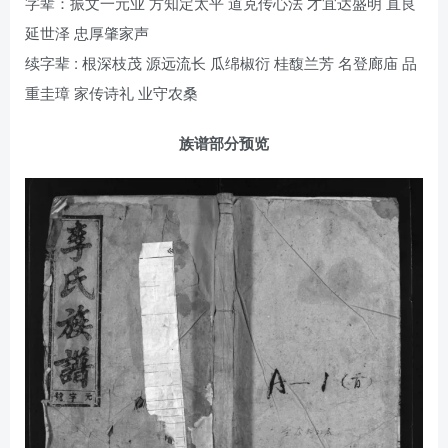
字辈：振文一元业 方知定太平 道克传心法 才宜达盛明 直良
延世泽 忠厚肇家声
续字辈 : 根深枝茂 源远流长 瓜绵椒衍 桂馥兰芳 名登廊庙 品
重圭璋 家传诗礼 业守农桑
族谱部分预览