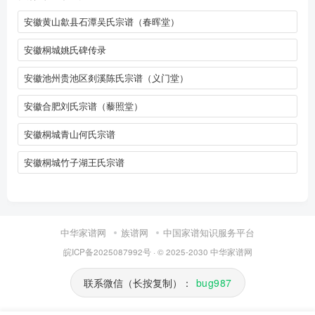
安徽黄山歙县石潭吴氏宗谱（春晖堂）
安徽桐城姚氏碑传录
安徽池州贵池区剡溪陈氏宗谱（义门堂）
安徽合肥刘氏宗谱（藜照堂）
安徽桐城青山何氏宗谱
安徽桐城竹子湖王氏宗谱
中华家谱网
族谱网
中国家谱知识服务平台
皖ICP备2025087992号
· © 2025-2030
中华家谱网
联系微信（长按复制）：
bug987