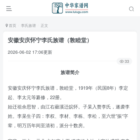
首页
李氏族谱
正文
安徽安庆怀宁李氏族谱（敦睦堂）
2026-06-02 17:06更新
33
族谱简介
安徽安庆怀宁李氏族谱，敦睦堂，1919年（民国8年）李定
起、李太元等纂修，22册。
始迁祖余思智，由江右薌溪迁皖怀。子杲入赘李氏，遂袭李
姓。李杲生子四：李权、李材、李栋、李松，至六世”振“字
辈，明万历年间至清初，派分十数房。