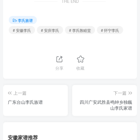
THE END
李氏族谱
# 安徽李氏
# 安庆李氏
# 李氏敦睦堂
# 怀宁李氏
分享
收藏
上一篇
下一篇
广东台山李氏族谱
四川广安武胜县鸣钟乡独巍
山李氏家谱
安徽家谱推荐