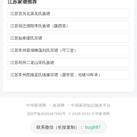
江苏家谱推荐
江苏宜兴北渠吴氏族谱
江苏宿迁泗阳李氏族谱（陇西堂）
江苏如皋缪氏宗谱
江苏常州蓉湖柳荡刘氏宗谱（守三堂）
江苏邳州二龙山宋氏族谱
江苏常州毘陵孟氏续修宗谱（愿学堂，光绪10年本）
中华家谱网
族谱网
中国家谱知识服务平台
皖ICP备2025087992号
· © 2025-2030
中华家谱网
联系微信（长按复制）：
bug987