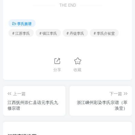
THE END
李氏族谱
# 江苏李氏
# 镇江李氏
# 丹徒李氏
# 李氏介祉堂
分享
收藏
上一篇
下一篇
江西抚州崇仁县谙元李氏九
浙江嵊州彩染李氏宗谱（萃
修宗谱
涣堂）