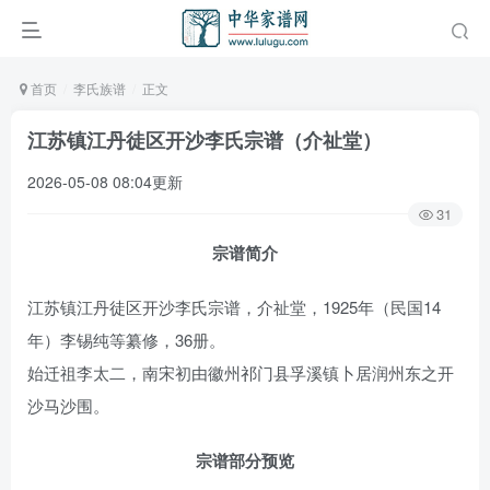
首页
李氏族谱
正文
江苏镇江丹徒区开沙李氏宗谱（介祉堂）
2026-05-08 08:04更新
31
宗谱简介
江苏镇江丹徒区开沙李氏宗谱，介祉堂，1925年（民国14
年）李锡纯等纂修，36册。
始迁祖李太二，南宋初由徽州祁门县孚溪镇卜居润州东之开
沙马沙围。
宗谱部分预览