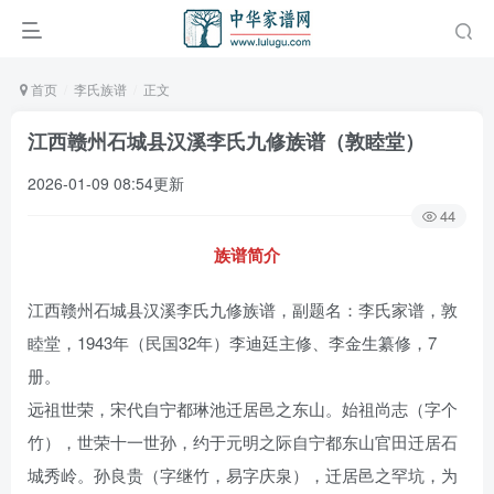
首页
李氏族谱
正文
江西赣州石城县汉溪李氏九修族谱（敦睦堂）
2026-01-09 08:54更新
44
族谱简介
江西赣州石城县汉溪李氏九修族谱，副题名：李氏家谱，敦
睦堂，1943年（民国32年）李迪廷主修、李金生纂修，7
册。
远祖世荣，宋代自宁都琳池迁居邑之东山。始祖尚志（字个
竹），世荣十一世孙，约于元明之际自宁都东山官田迁居石
城秀岭。孙良贵（字继竹，易字庆泉），迁居邑之罕坑，为