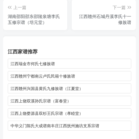
上一篇
下一篇
湖南邵阳邵东邵陵泉塘李氏
江西赣州石城丹溪李氏十一
五修宗谱（培元堂）
修族谱
江西家谱推荐
江西瑞金市何氏七修族谱
江西赣州宁都南云卢氏民籍十修族谱
江西赣州兴国县黄氏九修族谱（江夏堂）
江西上饶双溪孙氏宗谱（富春堂）
江西上饶婺源县双杉王氏宗谱（孝睦堂）
中华义门陈氏大成谱南丰庄江西抚州施坊支系宗谱