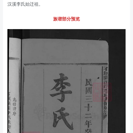
汉溪李氏始迁祖。
族谱部分预览