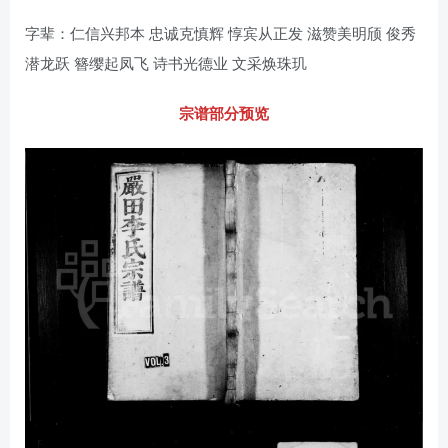
字辈：仁信兴邦本 忠诚克慎辉 惇宾从正发 滋赞美明颀 俊秀
潜龙跃 簪缨起凤飞 诗书光德业 文采焕珠玑
宗谱部分预览