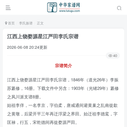
首页
李氏族谱
正文
江西上饶婺源星江严田李氏宗谱
2026-06-08 20:24更新
40
宗谱简介
江西上饶婺源星江严田李氏宗谱，1846年（道光26年）李振
苏纂修，16册。下载文件中另含：1903年（光绪29年）纂修
之凤川派支谱8册。
始祖李佯，一名李京，字伯柔，唐咸通间避黄巢之乱南徙歙
之黄墩，后梁开平三年再迁浮梁之界田。始迁祖李德鸾，字
匡禄，行五，宋乾德间再徙婺源严田。