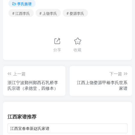
李氏族谱
# 江西李氏
# 上饶李氏
# 婺源李氏
分享
收藏
上一篇
下一篇
浙江宁波鄞州鄞西石乳桥李
江西上饶婺源甲椿李氏世系
氏宗谱（承德堂，四修本）
家谱
江西家谱推荐
江西宜春奉新赵氏家谱