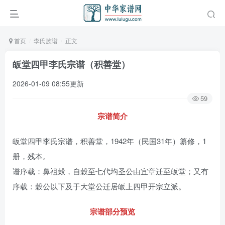
首页
李氏族谱
正文
皈堂四甲李氏宗谱（积善堂）
2026-01-09 08:55更新
59
宗谱简介
皈堂四甲李氏宗谱，积善堂，1942年（民国31年）纂修，1
册，残本。
谱序载：鼻祖穀，自穀至七代均圣公由宜章迁至皈堂；又有
序载：穀公以下及于大堂公迁居皈上四甲开宗立派。
宗谱部分预览