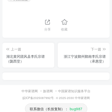
分享
收藏
上一篇
下一篇
湖北黄冈团风县李氏宗谱
浙江宁波鄞州鄞南李氏宗谱
（陇西堂）
（承惠堂）
中华家谱网
族谱网
中国家谱知识服务平台
皖ICP备2025087992号
· © 2025-2030
中华家谱网
联系微信（长按复制）：
bug987