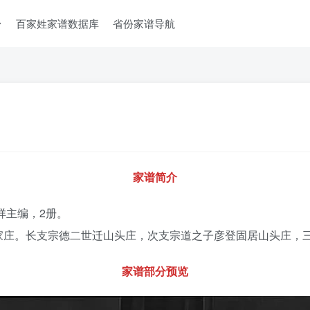
台
百家姓家谱数据库
省份家谱导航
家谱简介
祥主编，2册。
家庄。长支宗德二世迁山头庄，次支宗道之子彦登固居山头庄，
家谱部分预览