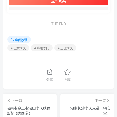
立即购买
THE END
李氏族谱
# 山东李氏
# 济南李氏
# 历城李氏
分享
收藏
上一篇
下一篇
湖南湘乡上湘湖山李氏续修
湖南长沙李氏支谱（锦心
族谱（陇西堂）
堂）