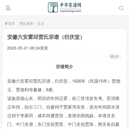
首页
贾氏族谱
正文
安徽六安霍邱贾氏宗谱（衍庆堂）
2026-05-21 08:24更新
21
宗谱简介
安徽六安霍邱贾氏宗谱，衍庆堂，1926年（民国15年）贾德
玉、贾德利等纂修，8册。
该族原籍山东，明洪武年间迁霍，前三世讳皆失考。至清雍
正年间，始分三门，合建祠于贾家湾东首，道光年间因水浸
迁祠于李家冈，咸丰间遭焚毁，老谱亦因残缺。本谱含东
门、中门支谱，东门支祖贾普、中门支祖贾珠，两支各自纂