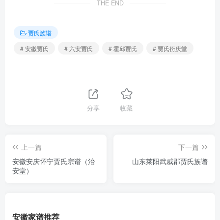
THE END
贾氏族谱
# 安徽贾氏
# 六安贾氏
# 霍邱贾氏
# 贾氏衍庆堂
分享
收藏
上一篇
下一篇
安徽安庆怀宁贾氏宗谱（治
山东莱阳武威郡贾氏族谱
安堂）
安徽家谱推荐