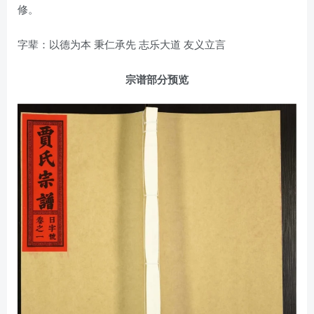
修。
字辈：以德为本 秉仁承先 志乐大道 友义立言
宗谱部分预览