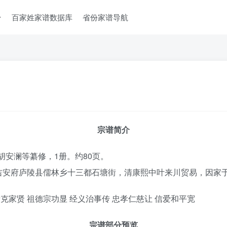
台
百家姓家谱数据库
省份家谱导航
宗谱简介
胡安澜等纂修，1册。约80页。
吉安府庐陵县儒林乡十三都石塘街，清康熙中叶来川贸易，因家
克家贤 祖德宗功显 经义治事传 忠孝仁慈让 信爱和平宽
宗谱部分预览