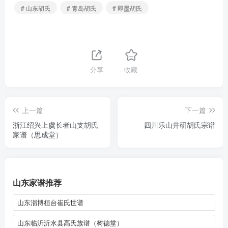
# 山东胡氏
# 青岛胡氏
# 即墨胡氏
分享
收藏
上一篇
下一篇
浙江绍兴上虞长者山支胡氏
四川乐山井研胡氏宗谱
家谱（思成堂）
山东家谱推荐
山东淄博桓台崔氏世谱
山东临沂沂水县高氏族谱（树德堂）