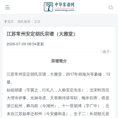
首页
胡氏族谱
正文
江苏常州安定胡氏宗谱（大雅堂）
2026-07-09 08:54更新
7
宗谱简介
江苏常州安定胡氏宗谱，大雅堂，2017年胡海兴等纂修，13
册。
始祖胡瑗（字翼之，行礼八，人称安定先生），北宋时历任
大理寺评事、光禄寺丞、天章阁侍讲等职，晚年归养，侨居
浙江杭州，葬乌程（今湖州）。十一世胡溥（字广中），元
末自江苏如皋迁和州（今安徽和县）。生子二：长胡朝元居