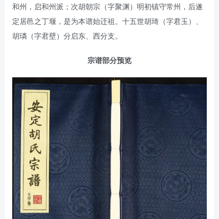
和州，启和州派；次胡朝宗（字聚渊）明初镇守常州，后遂
定居邑之丁堰，是为本谱始迁祖。十五世胡琦（字君玉）、
胡璘（字君壁）分启东、西分支。
宗谱部分预览