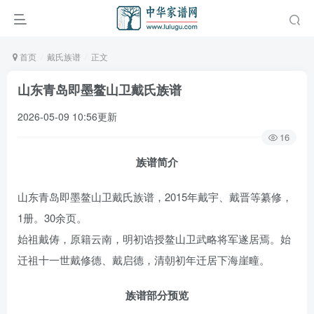
首页
戴氏族谱
正文
山东青岛即墨鳌山卫戴氏族谱
2026-05-09 10:56更新
16
族谱简介
山东青岛即墨鳌山卫戴氏族谱，2015年戴宇、戴晋等纂修，
1册。30余页。
始祖戴俦，原籍云南，明初诰授鳌山卫武略将军遂居焉。始
迁祖十一世戴修德、戴启德，清朝初年迁居下海崖疃。
族谱部分预览